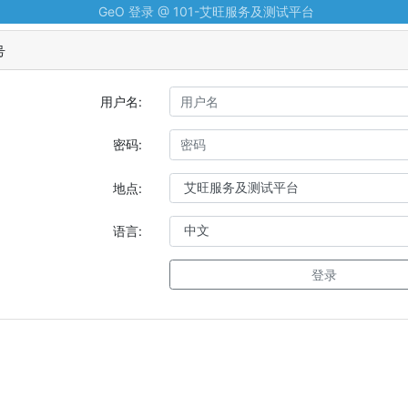
GeO 登录 @ 101-艾旺服务及测试平台
号
用户名:
密码:
地点:
语言:
登录